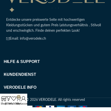
Entdecke unsere preiswerte Seite mit hochwertigen
Kleidungsstücken und gutem Preis Leistungsverhältnis . Stilvoll
und erschwinglich. Finde deinen perfekten Look!
Email: info@verodele.ch
HILFE & SUPPORT
KUNDENDIENST
VERODELE INFO
0
© 2026
VERODELE
. All rights reserved
Shop
Filters
Wishlist
Cart
My account