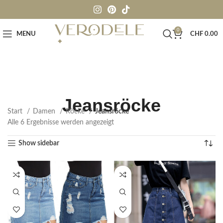
0
MENU
CHF
0.00
Jeansröcke
Start
Damen
Röcke
Jeansröcke
Alle 6 Ergebnisse werden angezeigt
Show sidebar