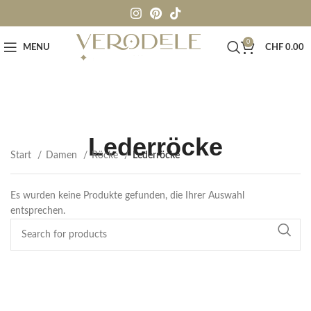
0
MENU
CHF
0.00
Lederröcke
Start
Damen
Röcke
Lederröcke
Es wurden keine Produkte gefunden, die Ihrer Auswahl
entsprechen.