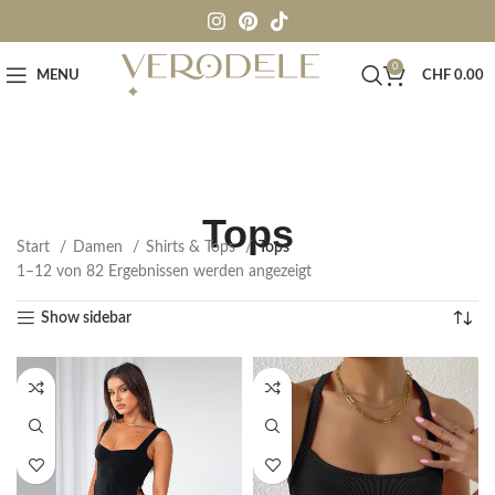
0
MENU
CHF
0.00
Tops
Start
Damen
Shirts & Tops
Tops
1–12 von 82 Ergebnissen werden angezeigt
Show sidebar