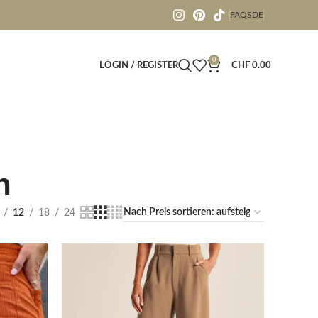
FAQS
DE
0
LOGIN / REGISTER
CHF
0.00
n
12
18
24