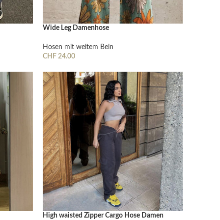
Wide Leg Damenhose
Hosen mit weitem Bein
CHF
24.00
Ausführung Wählen
High waisted Zipper Cargo Hose Damen