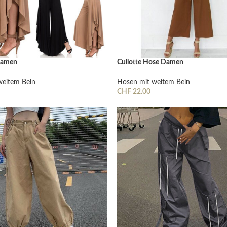
Taschen
Crossbody
Handtaschen
Damen
Cullotte Hose Damen
Tote Bags
weitem Bein
Hosen mit weitem Bein
Rucksäcke
CHF
22.00
Wählen
Ausführung Wählen
Duffle-Bags
Röcke
Miniröcke
Lederröcke
Jeansröcke
Jeans