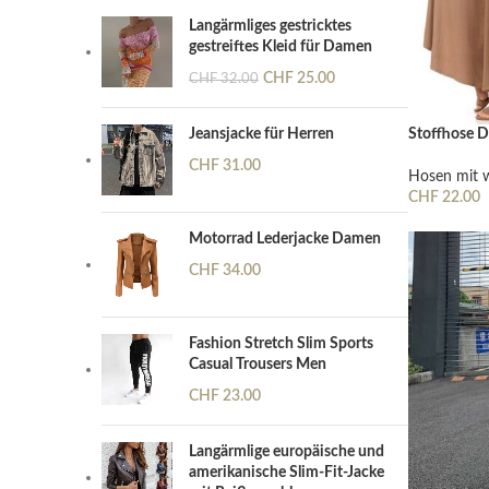
Langärmliges gestricktes
gestreiftes Kleid für Damen
CHF
25.00
CHF
32.00
Stoffhose 
Jeansjacke für Herren
CHF
31.00
Hosen mit 
CHF
22.00
Ausführung 
Motorrad Lederjacke Damen
CHF
34.00
Fashion Stretch Slim Sports
Casual Trousers Men
CHF
23.00
Langärmlige europäische und
amerikanische Slim-Fit-Jacke