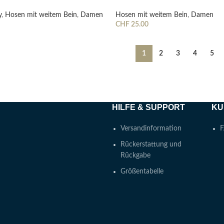
y
,
Hosen mit weitem Bein
,
Damen
Hosen mit weitem Bein
,
Damen
CHF
25.00
Wählen
Ausführung Wählen
1
2
3
4
5
HILFE & SUPPORT
KU
Versandinformation
F
Rückerstattung und
Rückgabe
Größentabelle