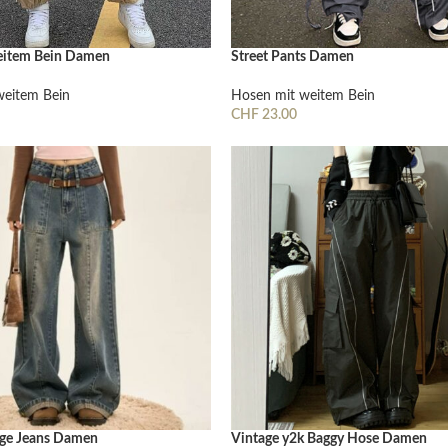
Skinny Fit
Wide Leg
eitem Bein Damen
Street Pants Damen
Schlaghosen
weitem Bein
Hosen mit weitem Bein
Baggy
CHF
23.00
Wählen
Ausführung Wählen
Shorts
Slim Fit
age Jeans Damen
Vintage y2k Baggy Hose Damen