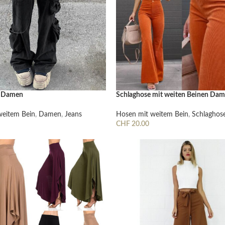
e Damen
Schlaghose mit weiten Beinen Da
weitem Bein
,
Damen
,
Jeans
Hosen mit weitem Bein
,
Schlaghos
Cardigans & Pullover
CHF
20.00
Wählen
Ausführung Wählen
Pullover
Cardigans
Damenblazer & -Gilets
Hemden & Blusen
Hemden & Blusen