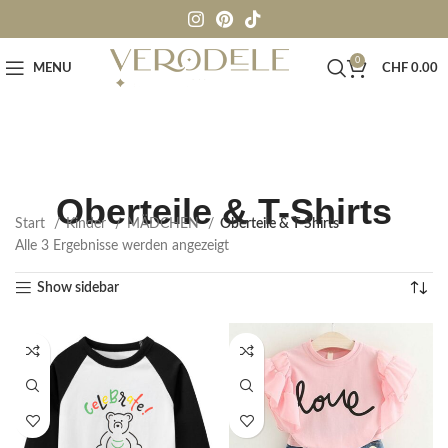
0
MENU
CHF
0.00
Oberteile & T-Shirts
Start
Kinder
MÄDCHEN
Oberteile & T-Shirts
Alle 3 Ergebnisse werden angezeigt
Show sidebar