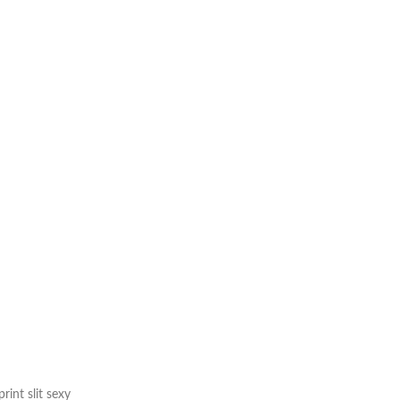
Taschen
Crossbody
Handtaschen
Tote Bags
Rucksäcke
Duffle-Bags
Röcke
Miniröcke
Lederröcke
Jeansröcke
Jeans
int slit sexy