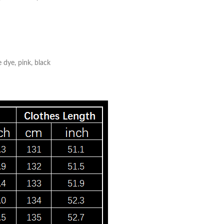
Skinny Fit
Wide Leg
Schlaghosen
Baggy
e dye, pink, black
Shorts
Slim Fit