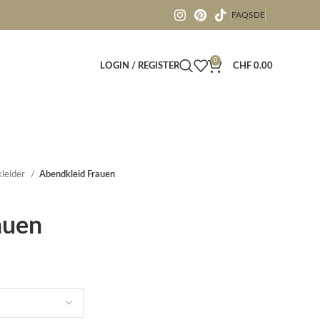
FAQS
DE
0
LOGIN / REGISTER
CHF
0.00
leider
Abendkleid Frauen
auen