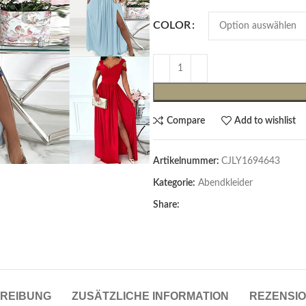
COLOR
Compare
Add to wishlist
Artikelnummer:
CJLY1694643
Cardigans & Pullover
Kategorie:
Abendkleider
Pullover
Share:
Cardigans
Damenblazer & -Gilets
Hemden & Blusen
REIBUNG
ZUSÄTZLICHE INFORMATION
REZENSIO
Hemden & Blusen