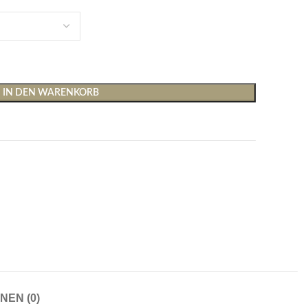
IN DEN WARENKORB
Shirts & Tops
Hosen
T-Shirts
Baggy Hosen
Tops
Hosen mit weitem Bei
Cargohosen
Socken und Nachtwäsche
Schlaghosen
Socken
Stoffhosen
NEN (0)
Strumpfhosen und Leggings