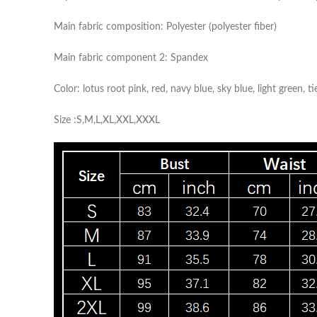
Main fabric composition: Polyester (polyester fiber)
Main fabric component 2: Spandex
Color: lotus root pink, red, navy blue, sky blue, light green, ti
Size :S,M,L,XL,XXL,XXXL