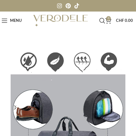
0
MENU
CHF
0.00