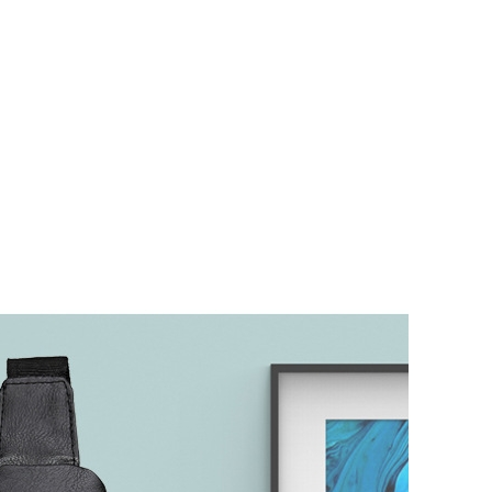
Skinny Fit
Wide Leg
Schlaghosen
Baggy
Shorts
Slim Fit