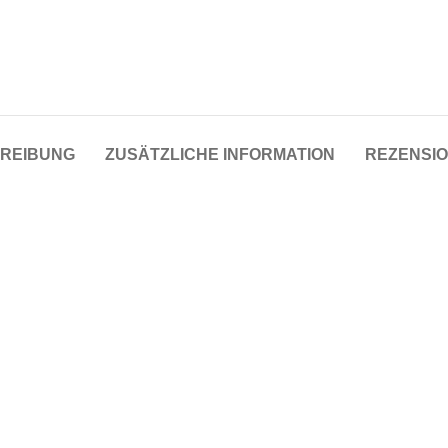
Taschen
Crossbody
Handtaschen
Tote Bags
REIBUNG
ZUSÄTZLICHE INFORMATION
REZENSIO
Rucksäcke
Duffle-Bags
Röcke
Miniröcke
Lederröcke
Jeansröcke
Jeans