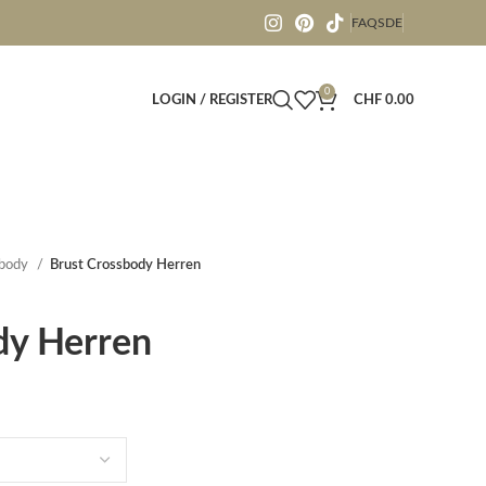
FAQS
DE
0
LOGIN / REGISTER
CHF
0.00
sbody
Brust Crossbody Herren
dy Herren