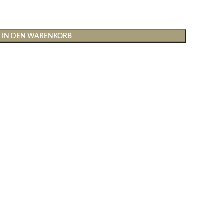
IN DEN WARENKORB
Shirts & Tops
Hosen
T-Shirts
Baggy Hosen
Tops
Hosen mit weitem Bei
Cargohosen
Socken und Nachtwäsche
Schlaghosen
Socken
Stoffhosen
Strumpfhosen und Leggings