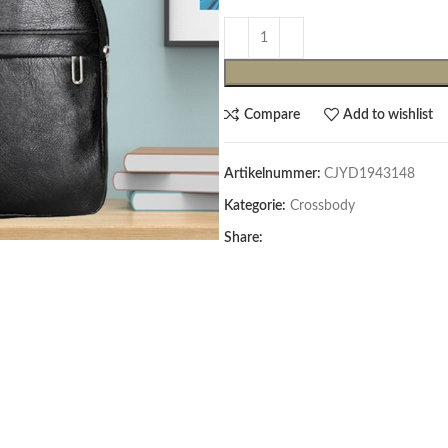
Compare
Add to wishlist
Artikelnummer:
CJYD1943148
Kategorie:
Crossbody
Share:
Cardigans & Pullover
Pullover
Cardigans
Damenblazer & -Gilets
Hemden & Blusen
Hemden & Blusen