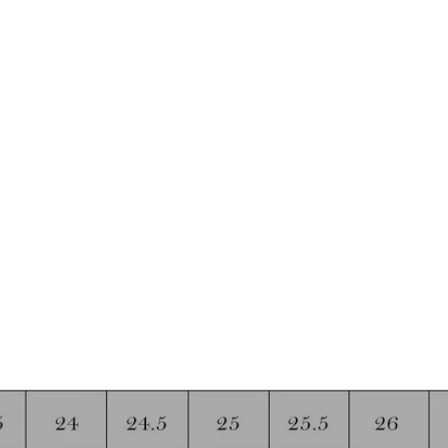
Taschen
Crossbody
Handtaschen
Tote Bags
Rucksäcke
Duffle-Bags
Röcke
Miniröcke
Lederröcke
Jeansröcke
Jeans