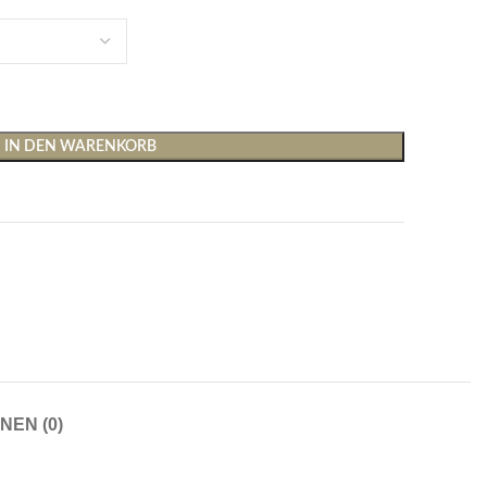
IN DEN WARENKORB
Shirts & Tops
Hosen
T-Shirts
Baggy Hosen
Tops
Hosen mit weitem Bei
Cargohosen
Socken und Nachtwäsche
Schlaghosen
NEN (0)
Socken
Stoffhosen
Strumpfhosen und Leggings