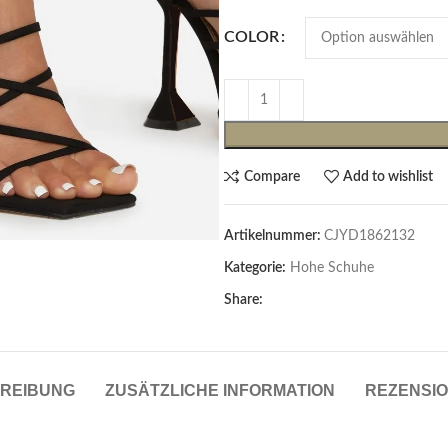
COLOR
Compare
Add to wishlist
Artikelnummer:
CJYD1862132
Cardigans & Pullover
Kategorie:
Hohe Schuhe
Pullover
Share:
Cardigans
Damenblazer & -Gilets
REIBUNG
ZUSÄTZLICHE INFORMATION
REZENSIO
Hemden & Blusen
Hemden & Blusen