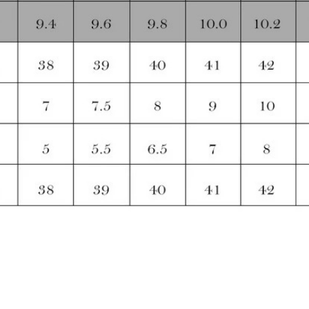
Skinny Fit
Wide Leg
Schlaghosen
Baggy
Shorts
Slim Fit