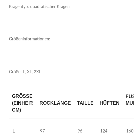
Kragentyp: quadratischer Kragen
Größeninformationen:
Größe: L, XL, 2XL
GRÖSSE (
FUS
ROCKLÄNGE
TAILLE
HÜFTEN
UN
EINHEIT: C
M)
L
97
96
124
160