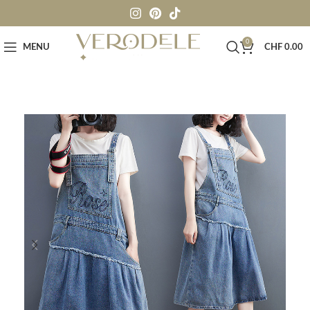
0
MENU
CHF
0.00