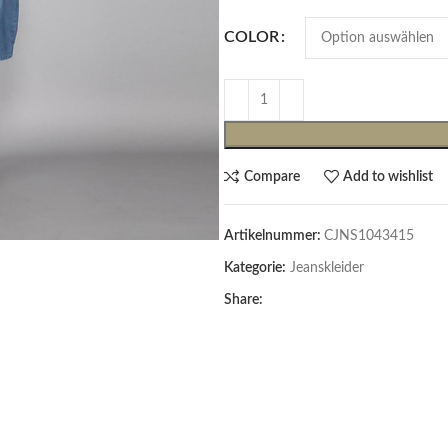
COLOR
Compare
Add to wishlist
Artikelnummer:
CJNS1043415
Cardigans & Pullover
Kategorie:
Jeanskleider
Pullover
Share:
Cardigans
Damenblazer & -Gilets
Hemden & Blusen
Hemden & Blusen