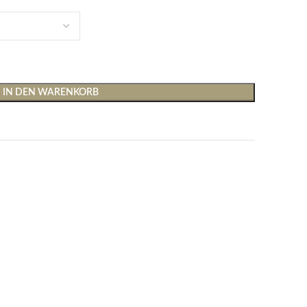
IN DEN WARENKORB
Shirts & Tops
Hosen
T-Shirts
Baggy Hosen
Tops
Hosen mit weitem Bei
Cargohosen
Socken und Nachtwäsche
Schlaghosen
Socken
Stoffhosen
Strumpfhosen und Leggings