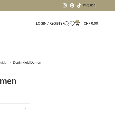
FAQS
DE
0
LOGIN / REGISTER
CHF
0.00
leider
Denimkleid Damen
amen