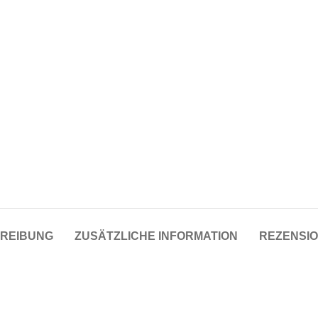
Skinny Fit
Wide Leg
Schlaghosen
Baggy
Shorts
Slim Fit
REIBUNG
ZUSÄTZLICHE INFORMATION
REZENSIO