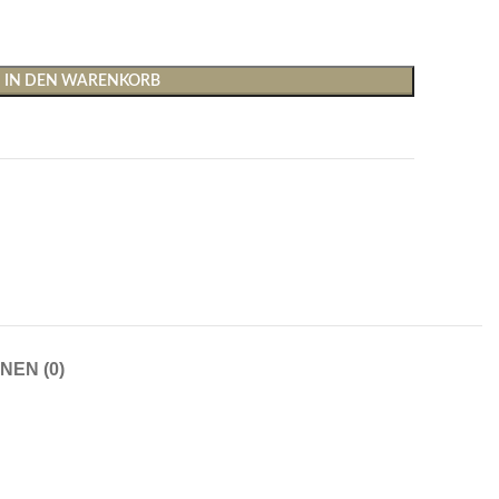
IN DEN WARENKORB
Shirts & Tops
Hosen
T-Shirts
Baggy Hosen
Tops
Hosen mit weitem Bei
NEN (0)
Cargohosen
Socken und Nachtwäsche
Schlaghosen
Socken
Stoffhosen
Strumpfhosen und Leggings