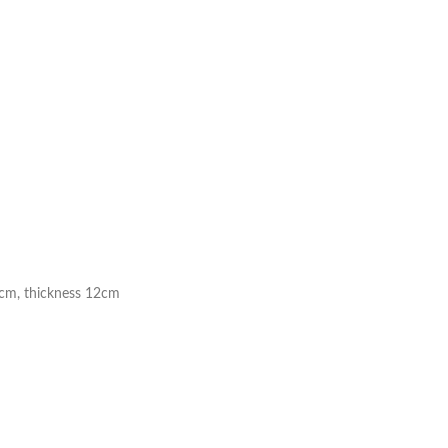
Taschen
Crossbody
Handtaschen
Tote Bags
Rucksäcke
Duffle-Bags
Röcke
9cm, thickness 12cm
Miniröcke
Lederröcke
Jeansröcke
Jeans