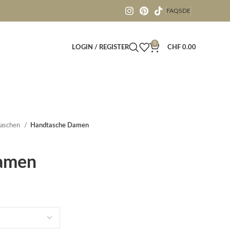
FAQS
DE
0
LOGIN / REGISTER
CHF
0.00
aschen
Handtasche Damen
amen