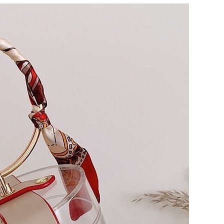
Skinny Fit
Wide Leg
Schlaghosen
Baggy
Shorts
Slim Fit