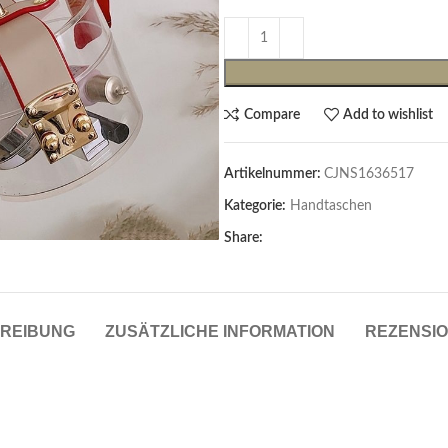
Compare
Add to wishlist
Artikelnummer:
CJNS1636517
Kategorie:
Handtaschen
Share:
Cardigans & Pullover
Pullover
Cardigans
REIBUNG
ZUSÄTZLICHE INFORMATION
REZENSIO
Damenblazer & -Gilets
Hemden & Blusen
Hemden & Blusen