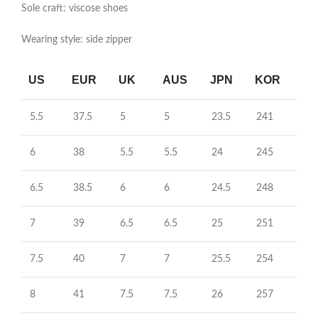
Sole craft: viscose shoes
Wearing style: side zipper
US
EUR
UK
AUS
JPN
KOR
5.5
37.5
5
5
23.5
241
6
38
5.5
5.5
24
245
6.5
38.5
6
6
24.5
248
7
39
6.5
6.5
25
251
7.5
40
7
7
25.5
254
8
41
7.5
7.5
26
257