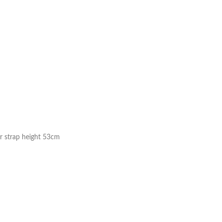
Taschen
Crossbody
Handtaschen
Tote Bags
Rucksäcke
Duffle-Bags
Röcke
 strap height 53cm
Miniröcke
Lederröcke
Jeansröcke
Jeans