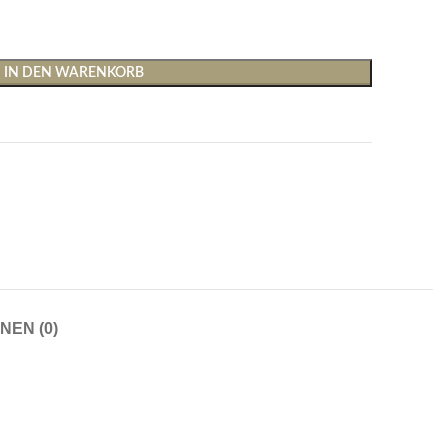
IN DEN WARENKORB
Shirts & Tops
Hosen
T-Shirts
Baggy Hosen
Tops
Hosen mit weitem Bei
NEN (0)
Cargohosen
Socken und Nachtwäsche
Schlaghosen
Socken
Stoffhosen
Strumpfhosen und Leggings