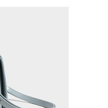
Skinny Fit
Wide Leg
Schlaghosen
Baggy
Shorts
Slim Fit