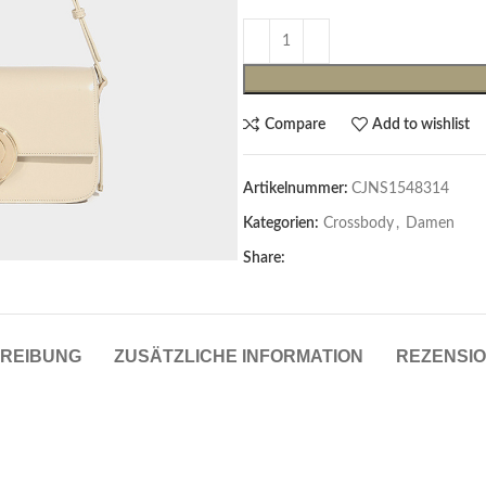
Compare
Add to wishlist
Artikelnummer:
CJNS1548314
Kategorien:
Crossbody
,
Damen
Share:
Cardigans & Pullover
Pullover
Cardigans
REIBUNG
ZUSÄTZLICHE INFORMATION
REZENSIO
Damenblazer & -Gilets
Hemden & Blusen
Hemden & Blusen