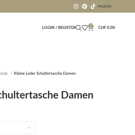
FAQS
DE
0
LOGIN / REGISTER
CHF
0.00
sbody
Kleine Leder Schultertasche Damen
Schultertasche Damen