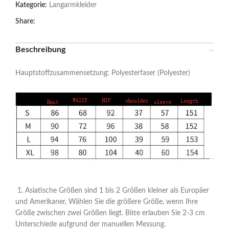
Kategorie:
Langarmkleider
Share:
Beschreibung
Hauptstoffzusammensetzung: Polyesterfaser (Polyester)
1. Asiatische Größen sind 1 bis 2 Größen kleiner als Europäer
und Amerikaner. Wählen Sie die größere Größe, wenn Ihre
Größe zwischen zwei Größen liegt. Bitte erlauben Sie 2-3 cm
Unterschiede aufgrund der manuellen Messung.