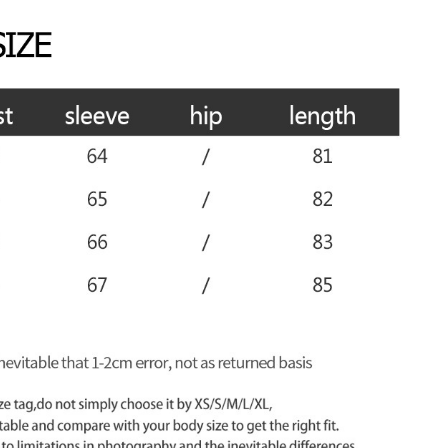
Taschen
Crossbody
Handtaschen
Tote Bags
Rucksäcke
Duffle-Bags
Röcke
Miniröcke
Lederröcke
Jeansröcke
Jeans