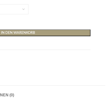
IN DEN WARENKORB
Shirts & Tops
Hosen
T-Shirts
Baggy Hosen
Tops
Hosen mit weitem Bei
Cargohosen
Socken und Nachtwäsche
Schlaghosen
NEN (0)
Socken
Stoffhosen
Strumpfhosen und Leggings