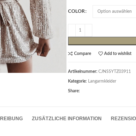
COLOR
Compare
Add to wishlist
Artikelnummer:
CJNSSYTZ03911
Cardigans & Pullover
Kategorie:
Langarmkleider
Pullover
Share:
Cardigans
Damenblazer & -Gilets
REIBUNG
ZUSÄTZLICHE INFORMATION
REZENSIO
Hemden & Blusen
Hemden & Blusen