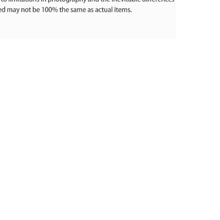
Skinny Fit
Wide Leg
Schlaghosen
Baggy
Shorts
Slim Fit