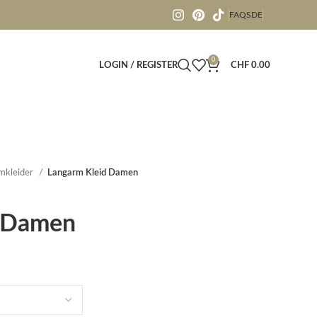
FAQS
DE
0
LOGIN / REGISTER
CHF
0.00
mkleider
Langarm Kleid Damen
d Damen