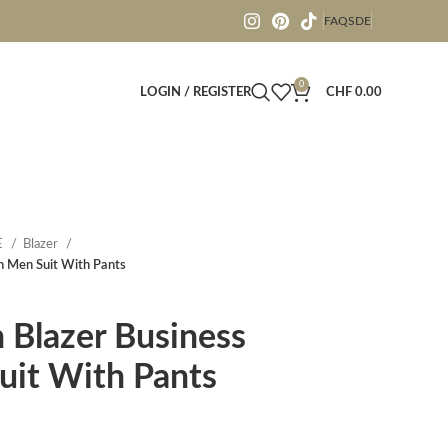
FAQS
DE
0
LOGIN / REGISTER
CHF
0.00
E
Blazer
n Men Suit With Pants
 Blazer Business
it With Pants