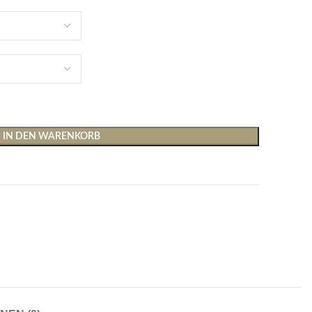
IN DEN WARENKORB
Shirts & Tops
Hosen
T-Shirts
Baggy Hosen
Tops
Hosen mit weitem Bei
Cargohosen
Socken und Nachtwäsche
Schlaghosen
Socken
Stoffhosen
Strumpfhosen und Leggings