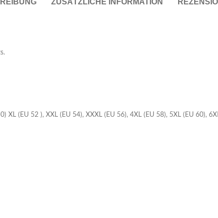
REIBUNG
ZUSÄTZLICHE INFORMATION
REZENSIO
Taschen
Crossbody
s.
Handtaschen
Tote Bags
Rucksäcke
Duffle-Bags
 50) XL (EU 52 ), XXL (EU 54), XXXL (EU 56), 4XL (EU 58), 5XL (EU 60), 6
Röcke
Miniröcke
Lederröcke
Jeansröcke
Jeans