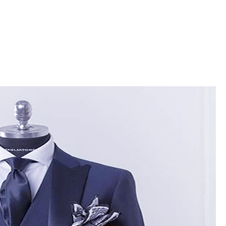
Skinny Fit
Wide Leg
Schlaghosen
Baggy
Shorts
Slim Fit