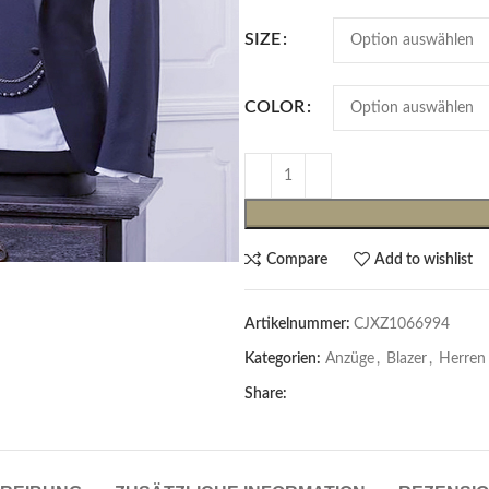
SIZE
COLOR
Compare
Add to wishlist
Cardigans & Pullover
Pullover
Artikelnummer:
CJXZ1066994
Cardigans
Kategorien:
Anzüge
,
Blazer
,
Herren
Damenblazer & -Gilets
Share:
Hemden & Blusen
Hemden & Blusen