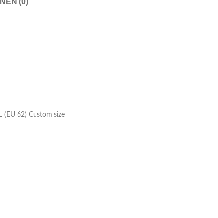
NEN (0)
Shorts
Nachthemden
Pyjamas
Schuhe
Sneaker
Kleider
Flache Schuhe
Kurze Kleider
Hohe Schuhe
Hochzeitskleider
Stiefel
Abendkleider
Sandalen
XL (EU 62) Custom size
Jeanskleider
Hausschuhe
Sommerkleider