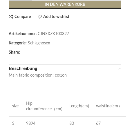
IN DEN WARENKORB
Compare
Add to wishlist
Artikelnummer:
CJNSXZKT00327
Kategorie:
Schlaghosen
Share:
Beschreibung
Main fabric composition: cotton
Hip
size
Length(cm)
waistline(cm）
circumference（cm)
S
9894
80
67