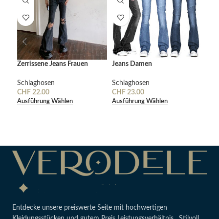
Zerrissene Jeans Frauen
Jeans Damen
Pers
für
Schlaghosen
Schlaghosen
CHF
22.00
CHF
23.00
Sch
Ausführung Wählen
Ausführung Wählen
CH
Aus
Entdecke unsere preiswerte Seite mit hochwertigen
Kleidungsstücken und gutem Preis Leistungsverhältnis . Stilvoll