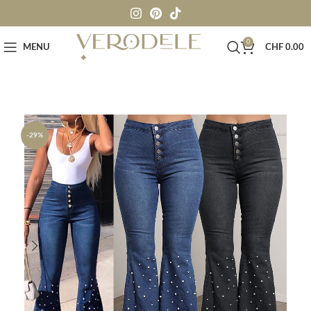
0
MENU
CHF
0.00
-29%