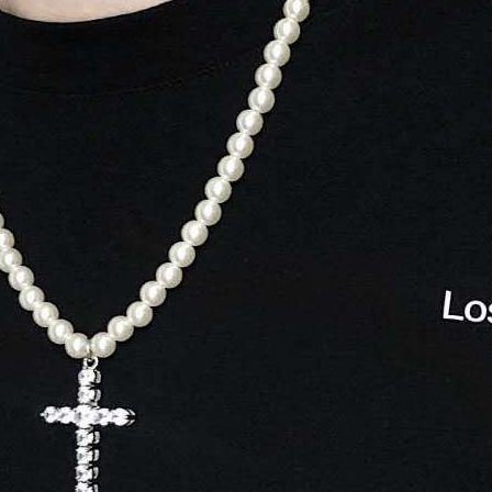
Skinny Fit
Wide Leg
Schlaghosen
Baggy
Shorts
Slim Fit