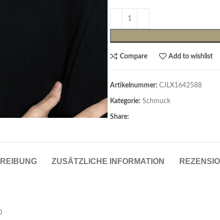
Compare
Add to wishlist
Artikelnummer:
CJLX1642588
Kategorie:
Schmuck
Share:
Cardigans & Pullover
Pullover
Cardigans
REIBUNG
ZUSÄTZLICHE INFORMATION
REZENSIO
Damenblazer & -Gilets
Hemden & Blusen
0
Hemden & Blusen