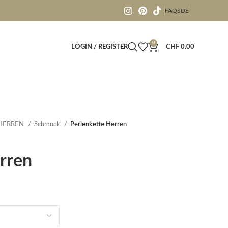
FAQS
DE
0
LOGIN / REGISTER
CHF
0.00
 HERREN
Schmuck
Perlenkette Herren
rren