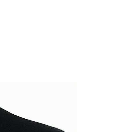
Shorts
Nachthemden
Pyjamas
Schuhe
Sneaker
Kleider
Flache Schuhe
Kurze Kleider
Hohe Schuhe
Hochzeitskleider
Stiefel
Abendkleider
Sandalen
Jeanskleider
Hausschuhe
Sommerkleider