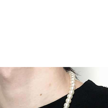
Taschen
Crossbody
Handtaschen
Tote Bags
Rucksäcke
Duffle-Bags
Röcke
Miniröcke
Lederröcke
Jeansröcke
Jeans