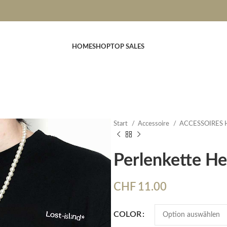
HOME
SHOP
TOP SALES
Start
Accessoire
ACCESSOIRES
Perlenkette He
CHF
11.00
COLOR