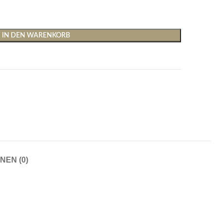
IN DEN WARENKORB
Shirts & Tops
Hosen
T-Shirts
Baggy Hosen
Tops
Hosen mit weitem Bei
NEN (0)
Cargohosen
Socken und Nachtwäsche
Schlaghosen
Socken
Stoffhosen
Strumpfhosen und Leggings