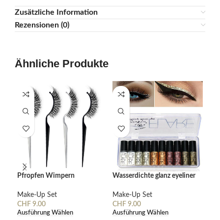
Zusätzliche Information
Rezensionen (0)
Ähnliche Produkte
Pfropfen Wimpern
Wasserdichte glanz eyeliner
5 P
Neu
Nat
Make-Up Set
Make-Up Set
Mak
CHF
9.00
CHF
9.00
Wi
Ausführung Wählen
Ausführung Wählen