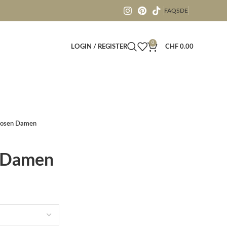
FAQS
DE
0
LOGIN / REGISTER
CHF
0.00
hosen Damen
 Damen