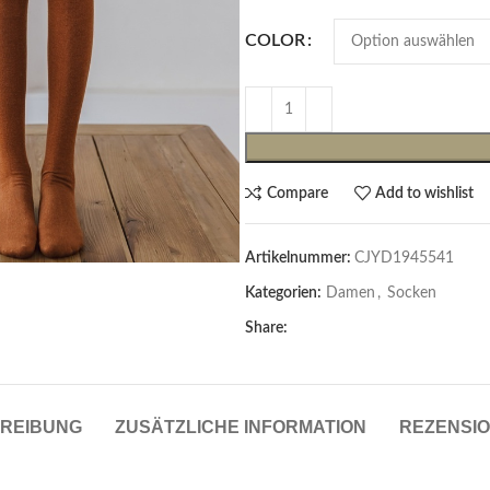
COLOR
Compare
Add to wishlist
Artikelnummer:
CJYD1945541
Cardigans & Pullover
Kategorien:
Damen
,
Socken
Pullover
Share:
Cardigans
Damenblazer & -Gilets
REIBUNG
ZUSÄTZLICHE INFORMATION
REZENSIO
Hemden & Blusen
Hemden & Blusen