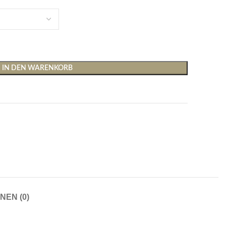
IN DEN WARENKORB
Shirts & Tops
Hosen
T-Shirts
Baggy Hosen
Tops
Hosen mit weitem Bei
Cargohosen
Socken und Nachtwäsche
Schlaghosen
NEN (0)
Socken
Stoffhosen
Strumpfhosen und Leggings