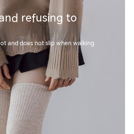
Skinny Fit
Wide Leg
Schlaghosen
Baggy
Shorts
Slim Fit