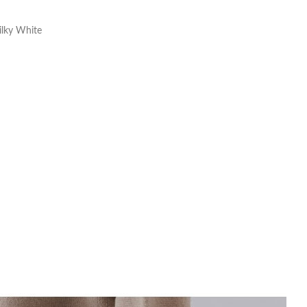
Taschen
Milky White
Crossbody
Handtaschen
Tote Bags
Rucksäcke
Duffle-Bags
Röcke
Miniröcke
Lederröcke
Jeansröcke
Jeans