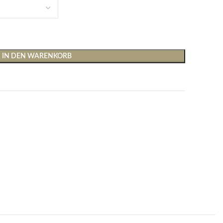
IN DEN WARENKORB
Shirts & Tops
Hosen
T-Shirts
Baggy Hosen
Tops
Hosen mit weitem Bei
Cargohosen
Socken und Nachtwäsche
Schlaghosen
Socken
Stoffhosen
Strumpfhosen und Leggings