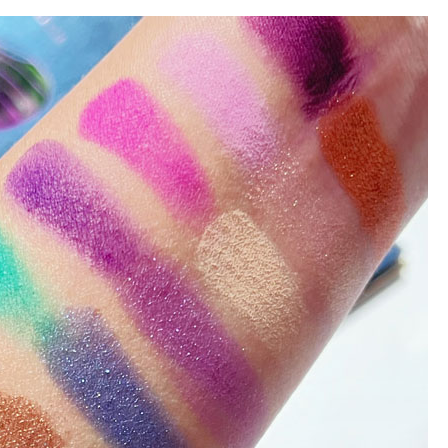
Skinny Fit
Wide Leg
Schlaghosen
Baggy
Shorts
Slim Fit