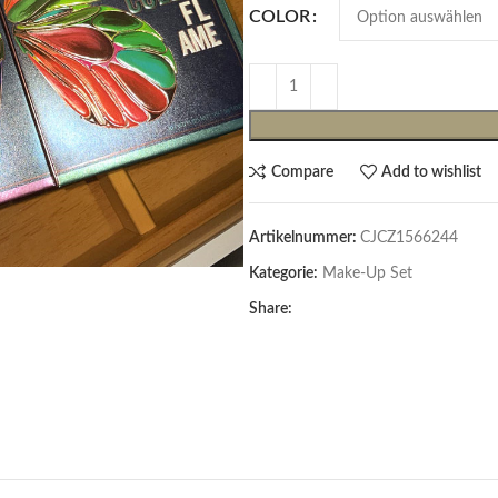
COLOR
Compare
Add to wishlist
Artikelnummer:
CJCZ1566244
Kategorie:
Make-Up Set
Cardigans & Pullover
Share:
Pullover
Cardigans
Damenblazer & -Gilets
Hemden & Blusen
Hemden & Blusen