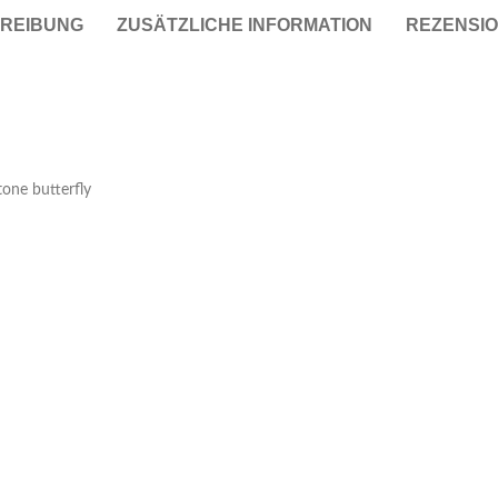
REIBUNG
ZUSÄTZLICHE INFORMATION
REZENSIO
Taschen
Crossbody
Handtaschen
Tote Bags
tone butterfly
Rucksäcke
Duffle-Bags
Röcke
Miniröcke
Lederröcke
Jeansröcke
Jeans