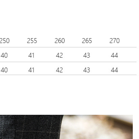
Skinny Fit
Wide Leg
Schlaghosen
Baggy
Shorts
Slim Fit