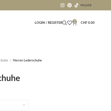
FAQS
DE
0
LOGIN / REGISTER
CHF
0.00
schuhe
Herren Lederschuhe
chuhe