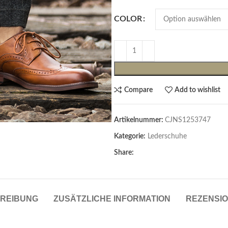
COLOR
Compare
Add to wishlist
Artikelnummer:
CJNS1253747
Cardigans & Pullover
Kategorie:
Lederschuhe
Pullover
Share:
Cardigans
Damenblazer & -Gilets
REIBUNG
ZUSÄTZLICHE INFORMATION
REZENSIO
Hemden & Blusen
Hemden & Blusen