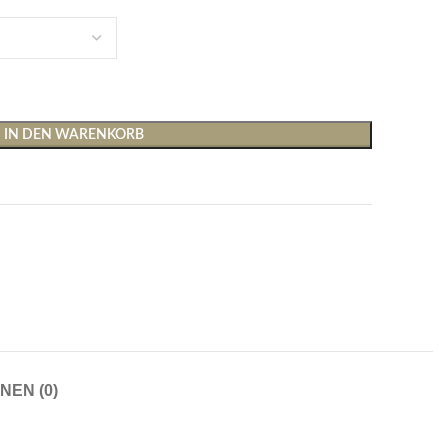
IN DEN WARENKORB
Shirts & Tops
Hosen
T-Shirts
Baggy Hosen
Tops
Hosen mit weitem Bei
Cargohosen
Socken und Nachtwäsche
Schlaghosen
NEN (0)
Socken
Stoffhosen
Strumpfhosen und Leggings