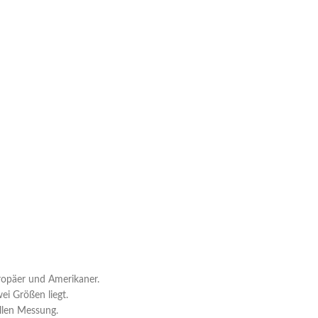
uropäer und Amerikaner.
i Größen liegt.
llen Messung.