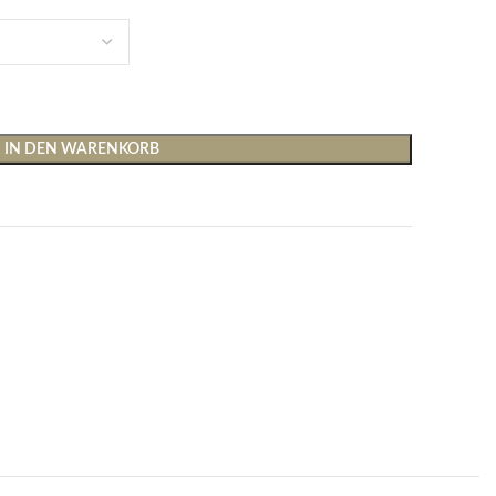
IN DEN WARENKORB
Shirts & Tops
Hosen
T-Shirts
Baggy Hosen
Tops
Hosen mit weitem Bei
Cargohosen
Socken und Nachtwäsche
Schlaghosen
Socken
Stoffhosen
Strumpfhosen und Leggings