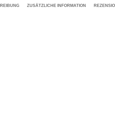
REIBUNG
ZUSÄTZLICHE INFORMATION
REZENSIO
Taschen
Crossbody
Handtaschen
Tote Bags
Rucksäcke
Duffle-Bags
Röcke
Miniröcke
Lederröcke
Jeansröcke
Jeans