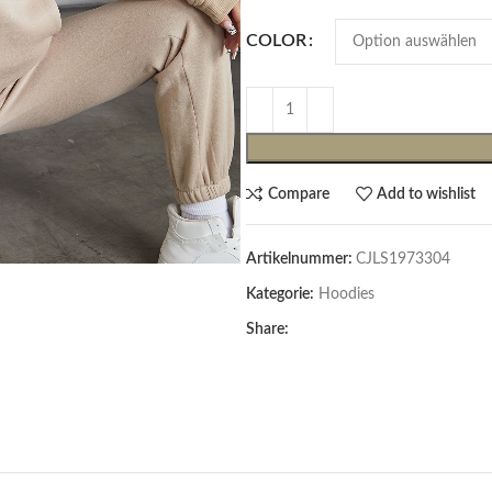
COLOR
Compare
Add to wishlist
Artikelnummer:
CJLS1973304
Cardigans & Pullover
Kategorie:
Hoodies
Pullover
Share:
Cardigans
Damenblazer & -Gilets
Hemden & Blusen
Hemden & Blusen