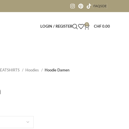
FAQS
DE
0
LOGIN / REGISTER
CHF
0.00
EATSHIRTS
Hoodies
Hoodie Damen
n